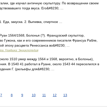
алии, где изучал античную скульптуру. По возвращении своем
ствовавшего тогда вкуса. Его&#8230; …
. Еда, закуска. 2. Выпивка, спиртное …
Руан 1564/1568, Болонья (?). Французский скульптор,
тво Гужона, как и его современников писателя Франсуа Рабле,
ой эпоху расцвета Ренессанса во&#8230; …
ра. Графика: Энциклопедия
оло 1510 умер между 1564 и 1568, вероятно, в Болонье),
ния. В 1540 41 работал в Руане, около 1543 44 переселился в
ведения Г. (рельефы для&#8230; …
7
8
9
10
11
12
13