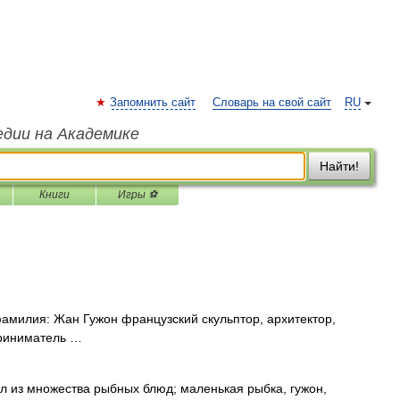
Запомнить сайт
Словарь на свой сайт
RU
едии на Академике
Найти!
Книги
Игры ⚽
амилия: Жан Гужон французский скульптор, архитектор,
приниматель …
ял из множества рыбных блюд; маленькая рыбка, гужон,