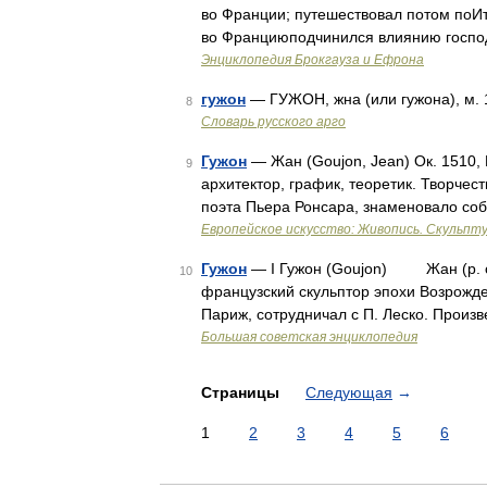
во Франции; путешествовал потом поИт
во Франциюподчинился влиянию господ
Энциклопедия Брокгауза и Ефрона
гужон
— ГУЖОН, жна (или гужона), м. 1
8
Словарь русского арго
Гужон
— Жан (Goujon, Jean) Ок. 1510, 
9
архитектор, график, теоретик. Творчес
поэта Пьера Ронсара, знаменовало соб
Европейское искусство: Живопись. Скульпту
Гужон
— I Гужон (Goujon) Жан (р. ок
10
французский скульптор эпохи Возрожде
Париж, сотрудничал с П. Леско. Произ
Большая советская энциклопедия
Страницы
Следующая
→
1
2
3
4
5
6