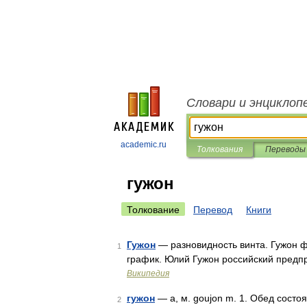
Словари и энциклоп
academic.ru
Толкования
Переводы
гужон
Толкование
Перевод
Книги
Гужон
— разновидность винта. Гужон ф
1
график. Юлий Гужон российский пред
Википедия
гужон
— а, м. goujon m. 1. Обед состо
2