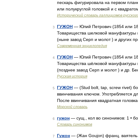
пескарь фигурировала на первом плане.
или полукруглой головкой и с квадрато
Исторический словарь галлицизмов русског
ГУЖОН
— Юлий Петрович (1854 или 18
3
Товарищества шелковой мануфактуры (
(ныне завод Серп и молот ) и других 
Современная энциклопедия
ГУЖОН
— Юлий Петрович (1854 или 18
4
Товарищества шёлковой мануфактуры (
(позднее завод Серп и молот ) и др. 
Русская история
ГУЖОН
— (Stud bolt, tap, screw rivet) 
5
ввинчивания ключом. Употребляется дл
После ввинчивания квадратная головка
Морской словарь
гужон
— сущ., кол во синонимов: 1 • б
6
Словарь синонимов
Гужон
— (Жан Goujon) франц. ваятель 
7