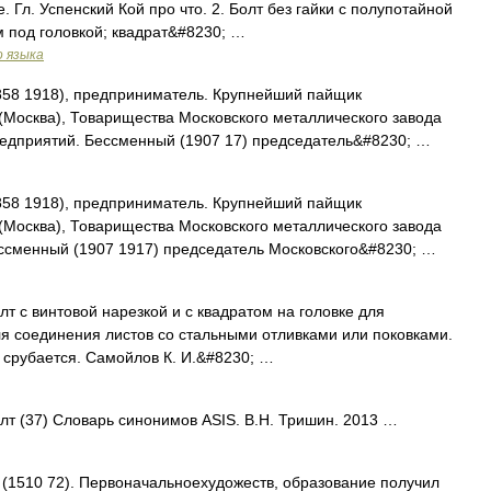
 Гл. Успенский Кой про что. 2. Болт без гайки с полупотайной
м под головкой; квадрат&#8230; …
о языка
58 1918), предприниматель. Крупнейший пайщик
Москва), Товарищества Московского металлического завода
предприятий. Бессменный (1907 17) председатель&#8230; …
58 1918), предприниматель. Крупнейший пайщик
Москва), Товарищества Московского металлического завода
Бессменный (1907 1917) председатель Московского&#8230; …
болт с винтовой нарезкой и с квадратом на головке для
я соединения листов со стальными отливками или поковками.
 срубается. Самойлов К. И.&#8230; …
олт (37) Словарь синонимов ASIS. В.Н. Тришин. 2013 …
(1510 72). Первоначальноехудожеств, образование получил